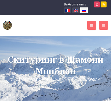
Выберите язык
Скитуринг в Шамони
Монблан
ИНСТРУКТОР ПО ГОРНЫМ ЛЫЖАМ И СНОУБОРДУ